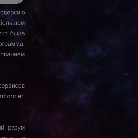
оверсию
 большом
это была
ограмма,
ованием
сервисов
mFormer,
ий разум
заводы и