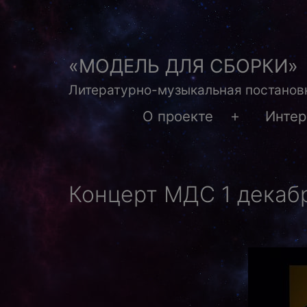
Перейти
к
содержимому
«МОДЕЛЬ ДЛЯ СБОРКИ»
Литературно-музыкальная постановк
О проекте
Инте
Открыть
меню
Концерт МДС 1 декаб