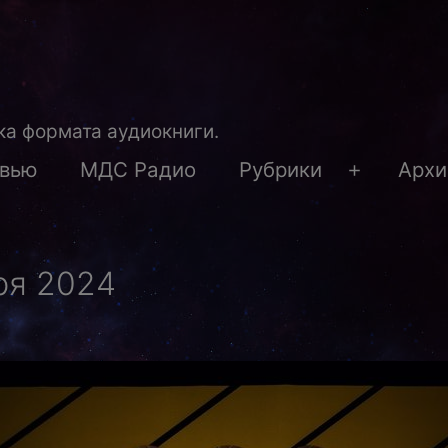
а формата аудиокниги.
рвью
МДС Радио
Рубрики
Архи
Открыть
меню
ря 2024