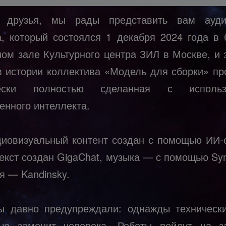
е друзья, мы рады представить вам ауди
а, который состоялся 1 декабря 2024 года в
ном зале Культурного центра ЗИЛ в Москве, и 
в истории коллектива «Модель для сборки» пр
чески полностью сделанная с использ
енного интеллекта.
диовизуальный контент создан с помощью ИИ-
текст создан GigaChat, музыка — с помощью Sy
я — Kandinsky.
ы давно предупреждали: однажды техническ
ью заменит человека. Роботы пойдут на 