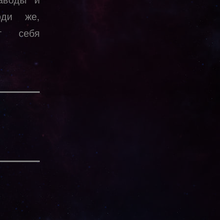
юди же,
ят себя