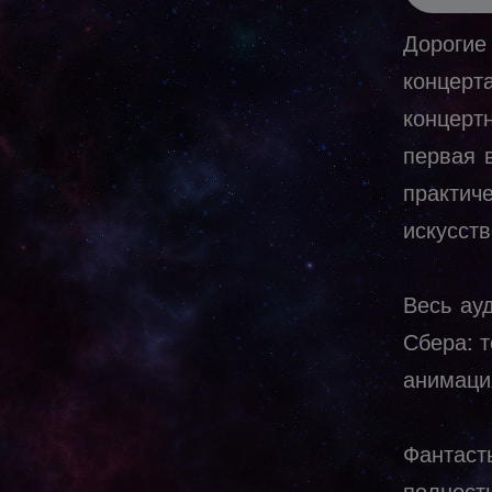
Дороги
концерт
концерт
первая 
практи
искусств
Весь ау
Сбера: 
анимаци
Фантаст
полност