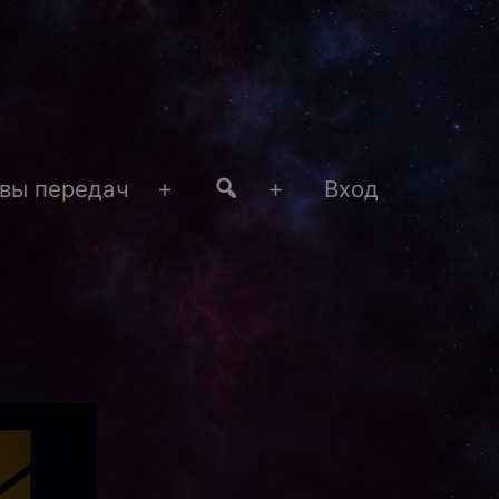
#4
вы передач
Вход
Открыть
Открыть
меню
меню