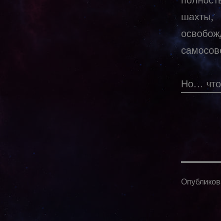
шахты,
освобо
самосов
Но… что
Опублико