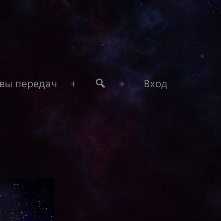
#4
вы передач
Вход
Открыть
Открыть
меню
меню