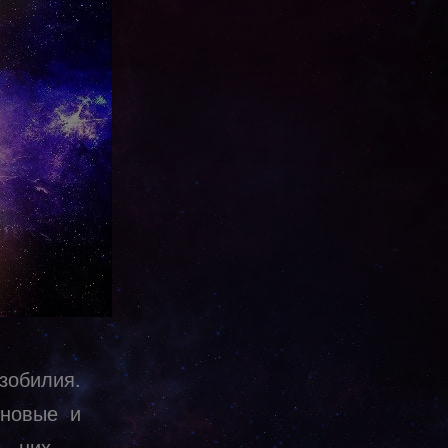
зобилия.
 новые и
з них –