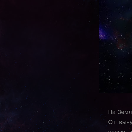
На Земл
От выну
новые 