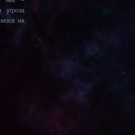
о угроза
смоса на