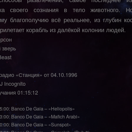
ка своего сознания в тело животного. Н
му благополучию всё реальнее, из глубин ко
рилетает корабль из далёкой колонии людей.
рсон
 зверь
Beast
радио «Станция» от 04.10.1996
 Incognito
учания 01:15:12
05:00: Banco De Gaia – «Heliopolis»
13:00: Banco De Gaia – «Mafich Arabi»
20:00: Banco De Gaia – «Sunspot»