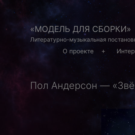
Перейти
к
содержимому
«МОДЕЛЬ ДЛЯ СБОРКИ»
Литературно-музыкальная постановк
О проекте
Инте
Открыть
меню
Пол Андерсон — «Звё