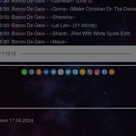
27:30: Banco De Gaia – «Gamelah» (Dub 3)
35:30: Banco De Gaia – «Qurna» (Mister Christian On The Deck
43:00: Banco De Gaia – «Sheesha»
0:00: Banco De Gaia – «Lai Lah» (V1.Infinity)
08:00: Banco De Gaia – «Shanti» (Red With White Spots Edit)
15:00: Banco De Gaia – «Maya»
вано
17.06.2024