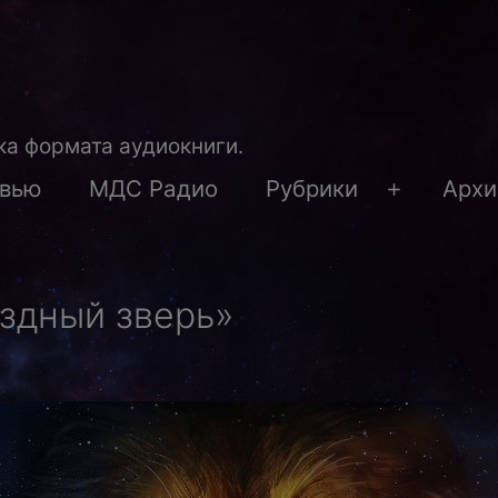
а формата аудиокниги.
рвью
МДС Радио
Рубрики
Архи
Открыть
меню
здный зверь»