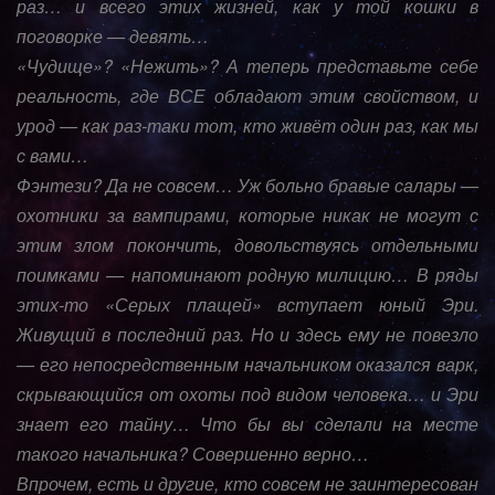
раз… и всего этих жизней, как у той кошки в
поговорке — девять…
«Чудище»? «Нежить»? А теперь представьте себе
реальность, где ВСЕ обладают этим свойством, и
урод — как раз-таки тот, кто живёт один раз, как мы
с вами…
Фэнтези? Да не совсем… Уж больно бравые салары —
охотники за вампирами, которые никак не могут с
этим злом покончить, довольствуясь отдельными
поимками — напоминают родную милицию… В ряды
этих-то «Серых плащей» вступает юный Эри.
Живущий в последний раз. Но и здесь ему не повезло
— его непосредственным начальником оказался варк,
скрывающийся от охоты под видом человека… и Эри
знает его тайну… Что бы вы сделали на месте
такого начальника? Совершенно верно…
Впрочем, есть и другие, кто совсем не заинтересован