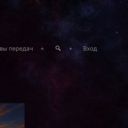
#4
вы передач
Вход
Открыть
Открыть
меню
меню