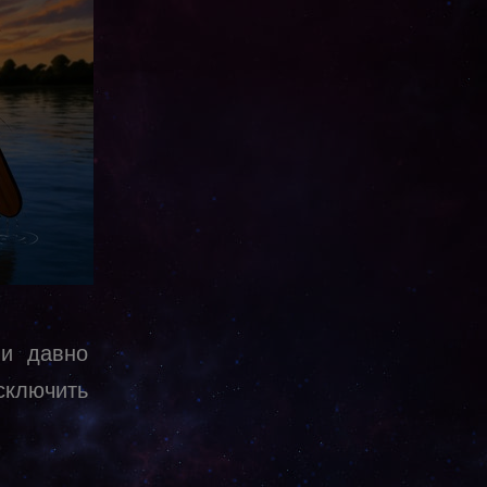
ни давно
сключить