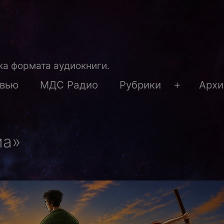
а формата аудиокниги.
рвью
МДС Радио
Рубрики
Архи
Открыть
меню
ма»