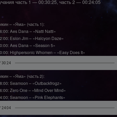
чания часть 1 — 00:30:25, часть 2 — 00:24:05
кин – «Яма» (часть 1):
6:00: Aes Dana – «Natti Natti»
12:00: Esion Jim – «Halcyon Daze»
20:00: Aes Dana – «Season 5»
30:00: Highpersonic Whomen – «Easy Does It»
кин – «Яма» (часть 2):
08:00: Seamoon – «Outbackfrogz»
16:00: Zero One – «Mind Over Mind»
24:00: Seamoon – «Pink Elephants»