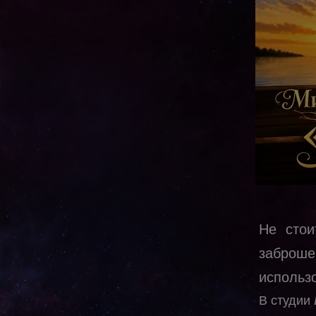
Не стои
заброше
использ
В студии