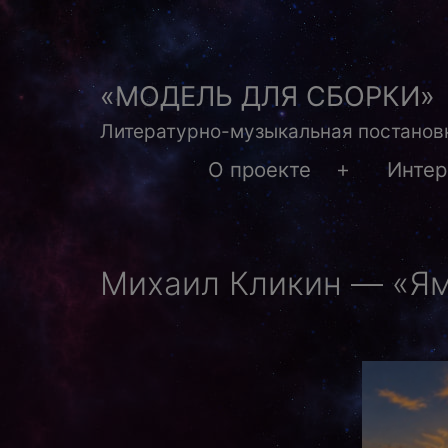
Перейти
к
содержимому
«МОДЕЛЬ ДЛЯ СБОРКИ»
Литературно-музыкальная постановк
О проекте
Инте
Открыть
меню
Михаил Кликин — «Я