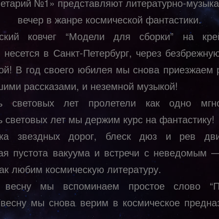
етарий №1» представляют литературно-музык
вечер в жанре космической фантастики.
ский ковчег “Модели для сборки” на кре
и несется в Санкт-Петербург, через безбрежную
ой! В год своего юбилея мы снова приезжаем 
шими рассказами, и неземной музыкой!
ть световых лет пролетели как одно мгн
ь световых лет мы держим курс на фантастику!
ка звездных дорог, блеск дюз и рев дви
ая пустота вакуума и встречи с неведомым —
так любим космическую литературу.
 весну мы вспоминаем простое слово “По
весну мы снова верим в космическое предна