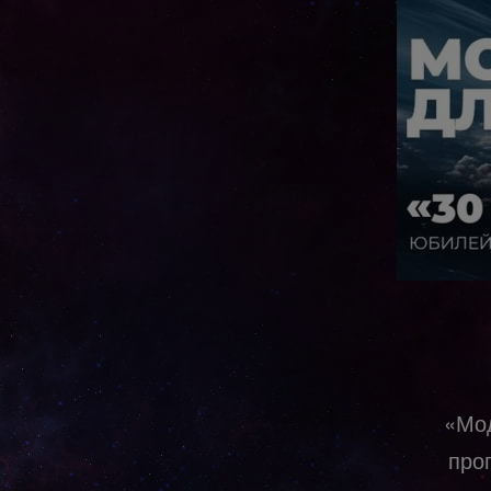
«Мод
про