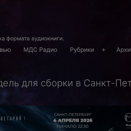
а формата аудиокниги.
рвью
МДС Радио
Рубрики
Архи
Открыть
меню
ель для сборки в Санкт-Пет