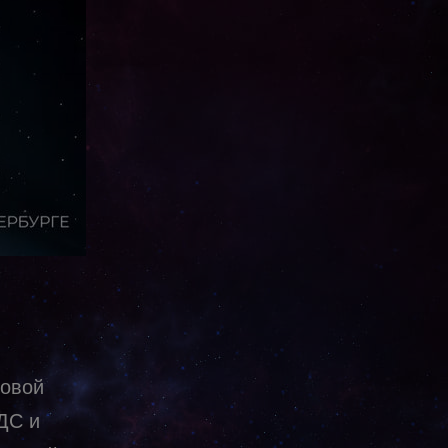
новой
ДС и