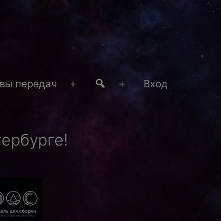
#4
вы передач
Вход
Открыть
Открыть
меню
меню
ербурге!