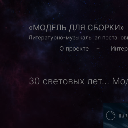
Перейти
к
содержимому
«МОДЕЛЬ ДЛЯ СБОРКИ»
Литературно-музыкальная постановк
О проекте
Инте
Открыть
меню
30 световых лет… Мод