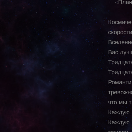
«План
Космиче
скорост
Вселенн
Вас луч
Тридца
Тридцат
Романти
тревожн
что мы 
Каждую
Каждую 
землян.