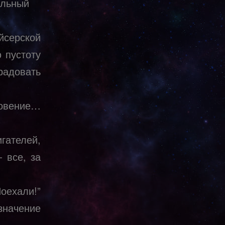
альный
йсерской
 пустоту
радовать
овение…
гателей,
 все, за
ехали!”
значение