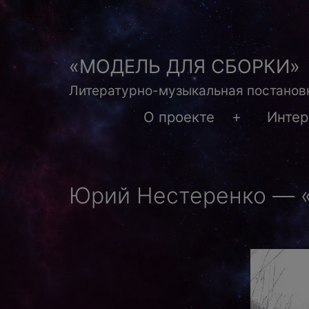
Перейти
к
содержимому
«МОДЕЛЬ ДЛЯ СБОРКИ»
Литературно-музыкальная постановк
О проекте
Инте
Открыть
меню
Юрий Нестеренко — 