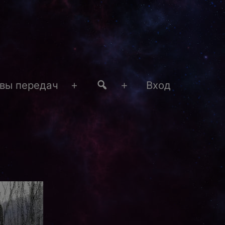
#4
вы передач
Вход
Открыть
Открыть
меню
меню