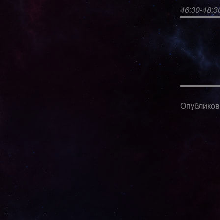
46:30-48:3
Опублико