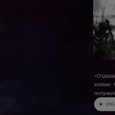
«Отдашь
хозяин 
получило