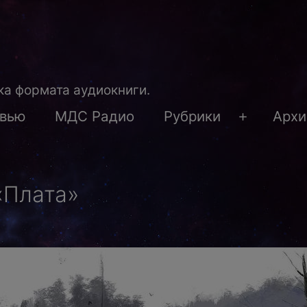
а формата аудиокниги.
рвью
МДС Радио
Рубрики
Архи
Открыть
меню
«Плата»