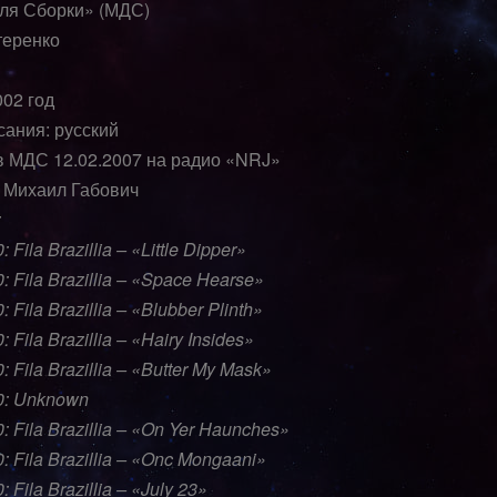
ля Сборки» (МДС)
еренко
002 год
сания: русский
в МДС 12.02.2007 на радио «NRJ»
 Михаил Габович
:
 Fila Brazillia – «Little Dipper»
: Fila Brazillia – «Space Hearse»
: Fila Brazillia – «Blubber Plinth»
: Fila Brazillia – «Hairy Insides»
: Fila Brazillia – «Butter My Mask»
0: Unknown
: Fila Brazillia – «On Yer Haunches»
: Fila Brazillia – «Onc Mongaani»
: Fila Brazillia – «July 23»