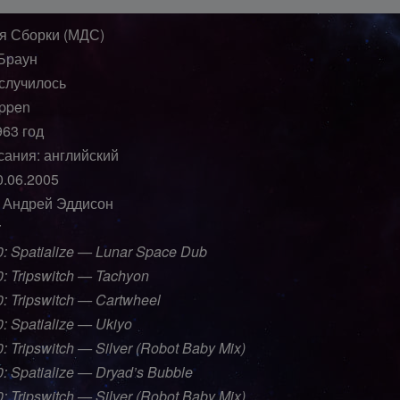
я Сборки (МДС)
Браун
 случилось
appen
963 год
сания: английский
0.06.2005
 Андрей Эддисон
:
0: Spatialize — Lunar Space Dub
0: Tripswitch — Tachyon
0: Tripswitch — Cartwheel
0: Spatialize — Ukiyo
: Tripswitch — Silver (Robot Baby Mix)
0: Spatialize — Dryad’s Bubble
: Tripswitch — Silver (Robot Baby Mix)