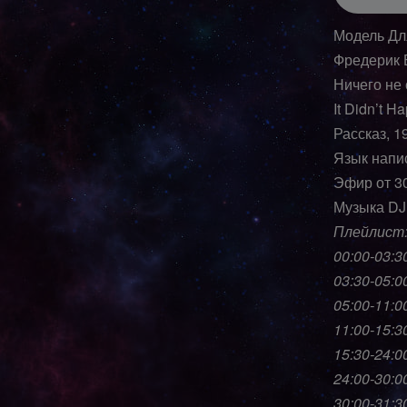
Модель Дл
Фредерик 
Ничего не
It Didn’t H
Рассказ, 1
Язык напи
Эфир от 3
Музыка DJ
Плейлист
00:00-03:3
03:30-05:0
05:00-11:0
11:00-15:3
15:30-24:00
24:00-30:0
30:00-31:30