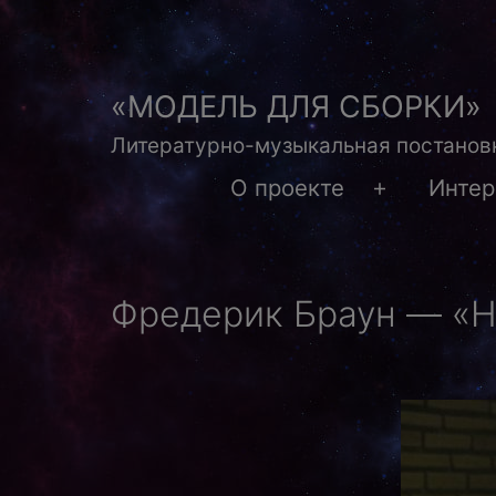
Перейти
к
содержимому
«МОДЕЛЬ ДЛЯ СБОРКИ»
Литературно-музыкальная постановк
О проекте
Инте
Открыть
меню
Фредерик Браун — «Н