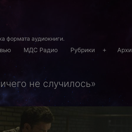
а формата аудиокниги.
рвью
МДС Радио
Рубрики
Архи
Открыть
меню
ичего не случилось»