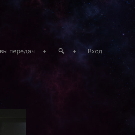
#4
вы передач
Вход
Открыть
Открыть
меню
меню