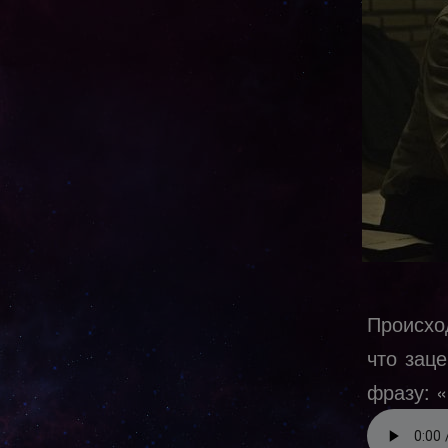
Происхо
что зац
фразу: 