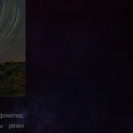
люггер,
ы резко