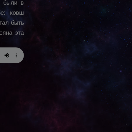
и были в
е: ковш
тал быть
еяна эта