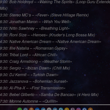
09:00: Bob Holdroyd – «Waking The Spirits» (Loop Guru Extend
 Mix)
13:30: Stereo MC’s – «Fever» (Steve Hillage Remix)
18:30: Jonathan Maron – «Wish You Well»
3:00: Nitin Sawhney – «Breathing Light»
29:30: Roni Size – «Heroes» (Kruder’s Long Bossa Mix)
34:30: Native American Dream – «Native American Dream»
9:30: Illie Natalia – «Romanian Gypsy»
5:00: Tribal Lord – «African Chill»
49:30: Craig Armstrong – «Weather Storm»
5:30: Sergio – «Ibizan Dawn» (Chill Mix)
59:30: DJ Kermit – «Turkish Dawn»
03:30: Jazzanova – «Bohemian Sunset»
8:30: Al-Pha-X – «First Transmission»
14:30: Bebel Gilberto – «Samba De Bancao» (4 Hero Mix)
17:30: Monne Automne – «Quillin»