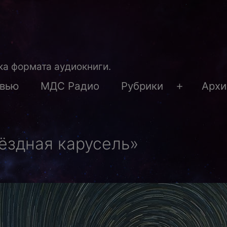
а формата аудиокниги.
рвью
МДС Радио
Рубрики
Архи
Открыть
меню
ёздная карусель»