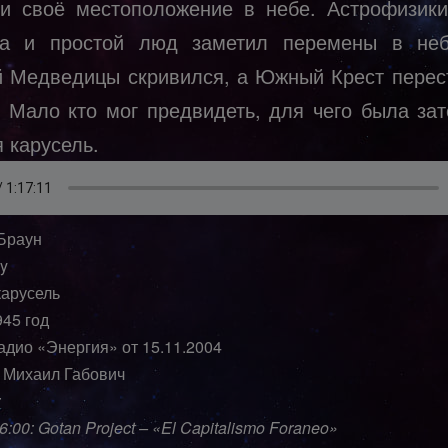
и своё местоположение в небе. Астрофизик
да и простой люд заметил перемены в неб
 Медведицы скривился, а Южный Крест перес
. Мало кто мог предвидеть, для чего была зат
 карусель.
Браун
ky
карусель
945 год
адио «Энергия» от 15.11.2004
 Михаил Габович
:
6:00: Gotan Project – «El Capitalismo Foraneo»