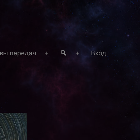
#4
вы передач
Вход
Открыть
Открыть
меню
меню