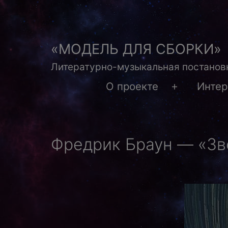
Перейти
к
содержимому
«МОДЕЛЬ ДЛЯ СБОРКИ»
Литературно-музыкальная постановк
О проекте
Инте
Открыть
меню
Фредрик Браун — «Зв