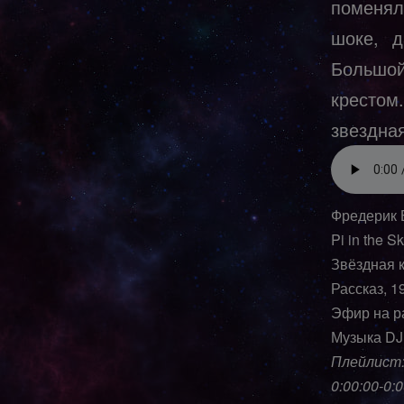
поменял
шоке, 
Большой
крестом
звездная
Фредерик 
Pi in the S
Звёздная 
Рассказ, 1
Эфир на р
Музыка DJ
Плейлист
0:00:00-0:0