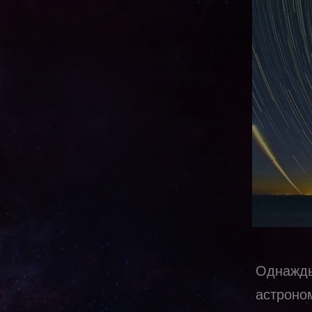
Однажд
астрон