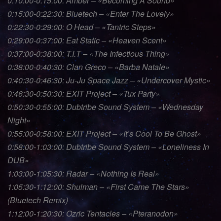
0:10:00-0:15:00: Amber – «Becoming A Sound»
0:15:00-0:22:30: Bluetech – «Enter The Lovely»
0:22:30-0:29:00: O Head – «Tantric Steps»
0:29:00-0:37:00: Eat Static – «Heaven Scent»
0:37:00-0:38:00: T.I.T – «The Infectious Thing»
0:38:00-0:40:30: Clan Greco – «Barba Natale»
0:40:30-0:46:30: Ju-Ju Space Jazz – «Undercover Mystic»
0:46:30-0:50:30: EXIT Project – «Tux Party»
0:50:30-0:55:00: Dubtribe Sound System – «Wednesday
Night»
0:55:00-0:58:00: EXIT Project – «It’s Cool To Be Ghost»
0:58:00-1:03:00: Dubtribe Sound System – «Loneliness In
DUB»
1:03:00-1:05:30: Radar – «Nothing Is Real»
1:05:30-1:12:00: Shulman – «First Came The Stars»
(Bluetech Remix)
1:12:00-1:20:30: Ozric Tentacles – «Pteranodon»