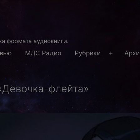
а формата аудиокниги.
рвью
МДС Радио
Рубрики
Архи
Открыть
меню
«Девочка-флейта»