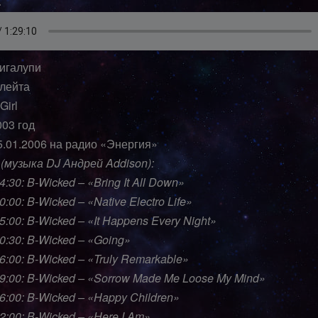
игалупи
лейта
Girl
003 год
5.01.2006 на радио «Энергия»
(музыка DJ Андрей Addison):
4:30: B-Wicked – «Bring It All Down»
0:00: B-Wicked – «Native Electro Life»
15:00: B-Wicked – «It Happens Every Night»
20:30: B-Wicked – «Going»
26:00: B-Wicked – «Truly Remarkable»
29:00: B-Wicked – «Sorrow Made Me Loose My Mind»
36:00: B-Wicked – «Happy Children»
42:00: B-Wicked – «Here I Am»