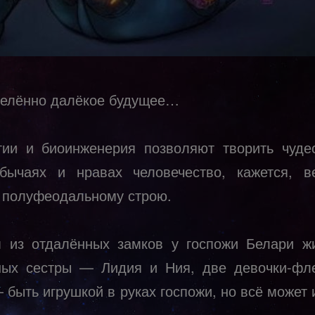
елённо далёкое будущее…
гии и биоинженерия позволяют творить чуде
бычаях и нравах человечество, кажется, в
К полуфеодальному строю.
 из отдалённых замков у госпожи Белари ж
ных сестры — Лидия и Ния, две девочки-фл
 быть игрушкой в руках госпожи, но всё может
…