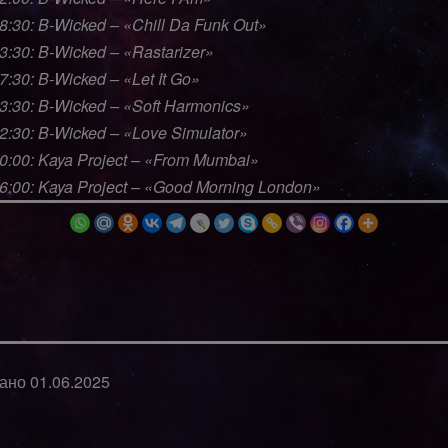
48:30: B-Wicked – «Chill Da Funk Out»
53:30: B-Wicked – «Rastarizer»
7:30: B-Wicked – «Let It Go»
03:30: B-Wicked – «Soft Harmonics»
12:30: B-Wicked – «Love Simulator»
20:00: Kaya Project – «From Mumbai»
26:00: Kaya Project – «Good Morning London»
вано
01.06.2025