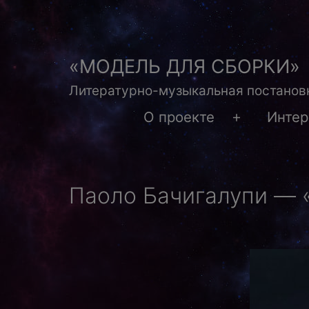
Перейти
к
содержимому
«МОДЕЛЬ ДЛЯ СБОРКИ»
Литературно-музыкальная постановк
О проекте
Инте
Открыть
меню
Паоло Бачигалупи — 