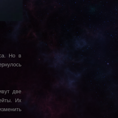
са. Но в
ернулось
ивут две
ейты. Их
 изменить