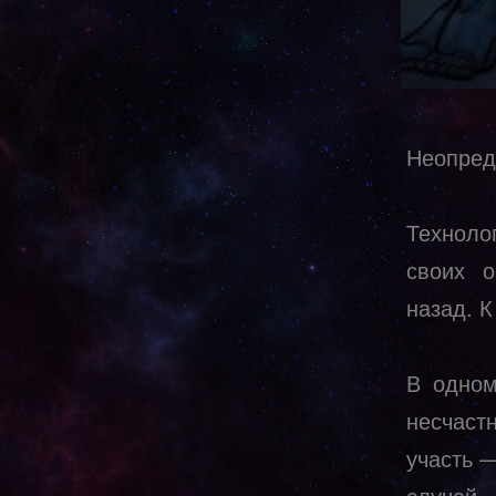
Неопред
Техноло
своих о
назад. 
В одном
несчаст
участь —
случай