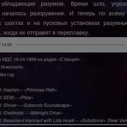
 обладающие разумом. Время шло, угроз
 началось разоружение. И теперь по всему
х шахтах и на пусковых установках разумн
 когда их отправят в переплавку.
в МДС 16.04.1999 на радио «Станция»
 Инкогнито
984 год
:
0: Hashim – «Primrose Path»
0: SEM – «Phox»
0: Shiver – «Subsonic Soundscape»
: Elektroids – «Midnight Drive»
0: Beaumont Hannant with Lida Husik – «Substance» (New Ver