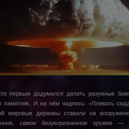
кто первым додумался делать разумные бо
л памятник. И на нём надпись: «Плевать сюд
ой мировые державы ставили на вооружен
енное, самое безукоризненное оружие — 