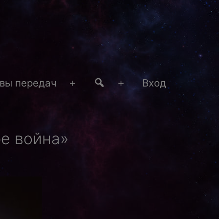
#4
вы передач
Вход
Открыть
Открыть
меню
меню
е война»