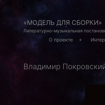
Перейти
к
содержимому
«МОДЕЛЬ ДЛЯ СБОРКИ»
Литературно-музыкальная постановк
О проекте
Инте
Открыть
меню
Владимир Покровский