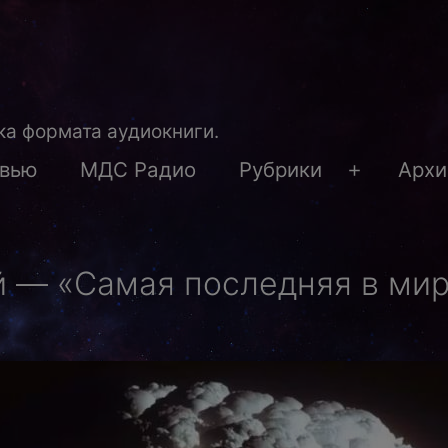
а формата аудиокниги.
рвью
МДС Радио
Рубрики
Архи
Открыть
меню
 — «Самая последняя в мир