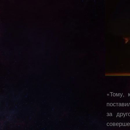
«Тому, 
постави
за друг
соверш