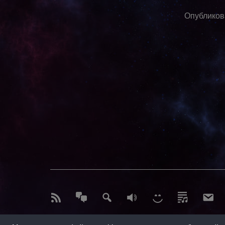
Опублико
#1
#2
#3
#5
#6
#7
#8