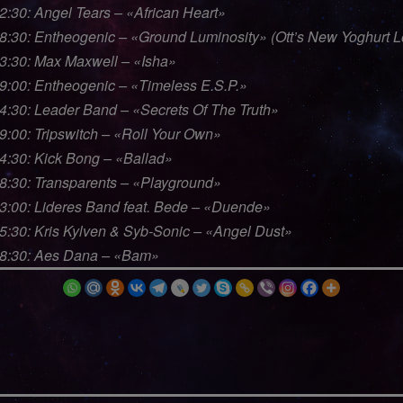
2:30: Angel Tears – «African Heart»
48:30: Entheogenic – «Ground Luminosity» (Ott’s New Yoghurt 
53:30: Max Maxwell – «Isha»
59:00: Entheogenic – «Timeless E.S.P.»
04:30: Leader Band – «Secrets Of The Truth»
9:00: Tripswitch – «Roll Your Own»
14:30: Kick Bong – «Ballad»
18:30: Transparents – «Playground»
23:00: Lideres Band feat. Bede – «Duende»
25:30: Kris Kylven & Syb-Sonic – «Angel Dust»
28:30: Aes Dana – «Bam»