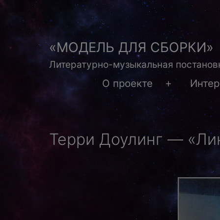
Перейти
к
содержимому
«МОДЕЛЬ ДЛЯ СБОРКИ»
Литературно-музыкальная постановк
О проекте
Инте
Открыть
меню
Терри Доулинг — «Ли