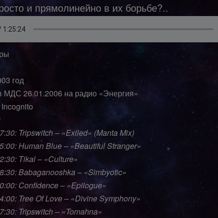
росто и прямолинейно в их борьбе?..
оры
003 год
в МДС 26.01.2006 на радио «Энергия»
Incognito
:
7:30: Tripswitch – «Exiled» (Manta Mix)
15:00: Human Blue – «Beautiful Stranger»
2:30: Tikal – «Culture»
28:30: Babaganooshka – «Simbyotic»
30:00: Confidence – «Epilogue»
34:00: Tree Of Love – «Divine Symphony»
37:30: Tripswitch – «Tomahna»