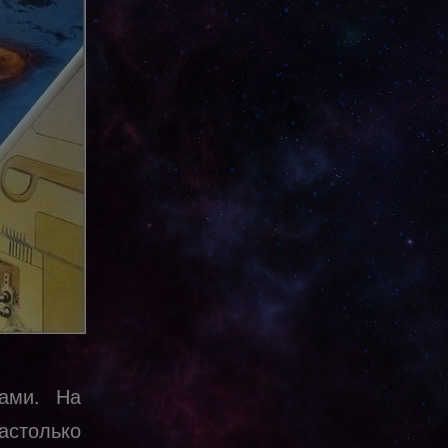
ками. На
астолько