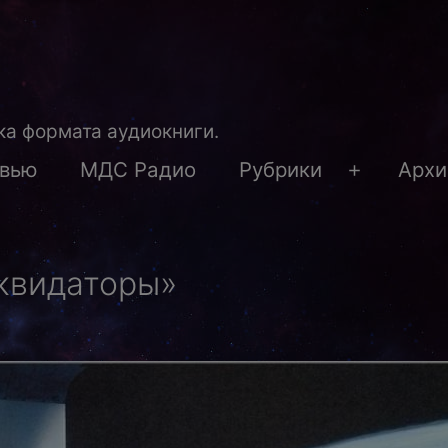
а формата аудиокниги.
рвью
МДС Радио
Рубрики
Архи
Открыть
меню
квидаторы»