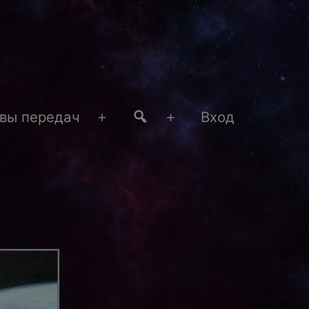
#4
вы передач
Вход
Открыть
Открыть
меню
меню