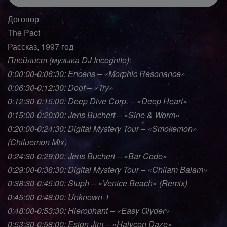
Договор
The Pact
Рассказ, 1997 год
Плейлист (музыка DJ Incognito):
0:00:00-0:06:30: Encens – «Morphic Resonance»
0:06:30-0:12:30: Doof – «Try»
0:12:30-0:15:00: Deep Dive Corp. – «Deep Heart»
0:15:00-0:20:00: Jens Buchert – «Sine & Worm»
0:20:00-0:24:30: Digital Mystery Tour – «Smokemon»
(Chiluemon Mix)
0:24:30-0:29:00: Jens Buchert – «Bar Code»
0:29:00-0:38:30: Digital Mystery Tour – «Chilam Balam»
0:38:30-0:45:00: Stuph – «Venice Beach» (Remix)
0:45:00-0:48:00: Unknown-1
0:48:00-0:53:30: Hierophant – «Easy Glyder»
0:53:30-0:58:00: Esion Jim – «Halycon Daze»