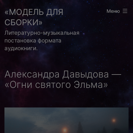
Перейти
«МОДЕЛЬ ДЛЯ
Меню
к
СБОРКИ»
содержимому
Литературно-музыкальная
постановка формата
аудиокниги.
Александра Давыдова —
«Огни святого Эльма»