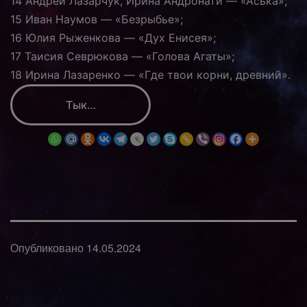
14 Андрей Лазарчук, Ирина Андронати — «Аська»;
15 Иван Наумов — «Безрыбье»;
16 Юлия Рыженкова — «Дух Енисея»;
17 Таисия Севрюкова — «Голова Агаты»;
18 Ирина Лазаренко — «Где твои корни, древний».
Тык…
Опубликовано
14.05.2024