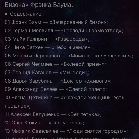
Бизона» Фрэнка Баума.
Содержание:
01 Фрэнк Баум — «Зачарованный бизон»;
02 Герман Мелвилл — «Господин Громоотвод»;
03 Майк Гелприн — «Графоходы»;
04 Ника Батхен — «Небо и земля»;
05 Максим Черепанов — «Мимолетное увлечение»;
06 Сергей Чекмаев — «Болевой прием»;
07 Леонид Каганов — «Мы люди»;
08 Дарья Зарубина — «Доктор неживого»;
09 Александр Беляев — «Слепой полет»;
10 Елена Щетинина — «У каждой женщины есть
прошлое»;
11 Алексей Евтушенко — «Бег петуха»;
12 Олег Кожин — «Снегурочка»;
13 Михаил Савеличев — «Люди снятся городам»;