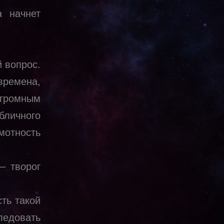
а начнет
 вопрос.
времена,
громным
бличного
мотность
– тв
о
рог
сть такой
ледовать