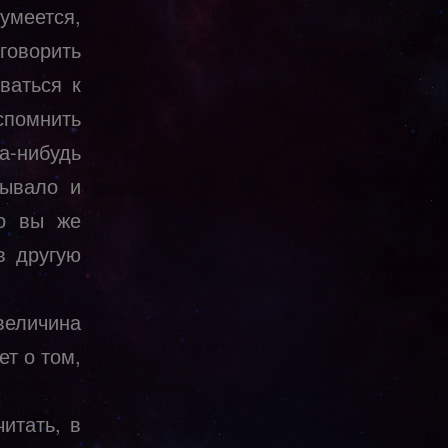
меется,
говорить
ваться к
спомнить
да-нибудь
Бывало и
Но вы же
в другую
еличина
ет о том,
итать, в