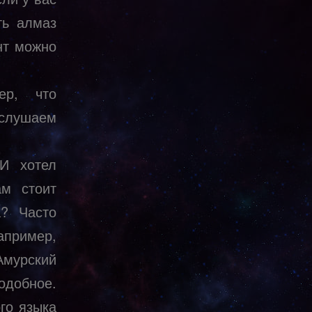
ть алмаз
нт можно
ер, что
ослушаем
И хотел
ам стоит
а? Часто
апример,
Амурский
одобное.
го языка