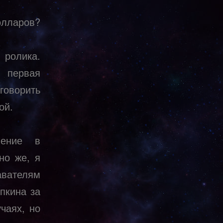
олларов?
 ролика.
 первая
говорить
ой.
ение в
но же, я
авателям
пкина за
чаях, но