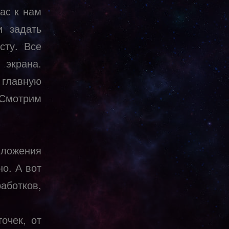
ас к нам
и задать
сту. Все
 экрана.
главную
 Смотрим
ложения
о. А вот
аботков,
очек, от