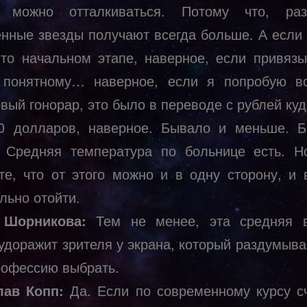
х можно отталкиваться. Потому что, разу
енные звезды получают всегда больше. А если 
-то начальном этапе, наверное, если привязы
 понятному… наверное, если я попробую в
вый гонорар, это было в переводе с рублей ку
0 долларов, наверное. Бывало и меньше. 
 Средняя температура по больнице есть. 
те, что от этого можно и в одну сторону, и 
льно отойти.
 Шорникова:
Тем не менее, эта средняя в
удоражит зрителя у экрана, который раздумыва
рофессию выбрать.
лав Копп:
Да. Если по современному курсу сч