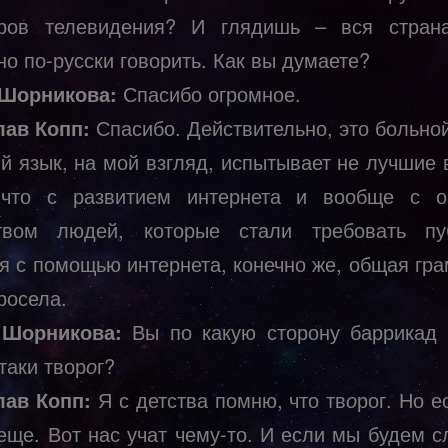
ров телевидения? И глядишь – вся стран
о по-русски говорить. Как вы думаете?
 Шорникова:
Спасибо огромное.
ав Копп:
Спасибо. Действительно, это больной
ий язык, на мой взгляд, испытывает не лучшие 
 что с развитием интернета и вообще с о
твом людей, которые стали требовать пу
я с помощью интернета, конечно же, общая гра
росела.
 Шорникова:
Вы по какую сторону баррикад 
таки твор
о
г?
ав Копп:
Я с детства помню, что тв
о
рог. Но е
еще. Вот нас учат чему-то. И если мы будем с