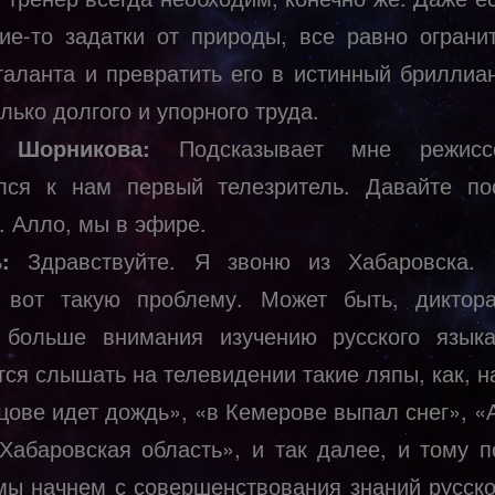
кие-то задатки от природы, все равно ограни
таланта и превратить его в истинный бриллиа
лько долгого и упорного труда.
 Шорникова:
Подсказывает мне режисс
лся к нам первый телезритель. Давайте п
. Алло, мы в эфире.
:
Здравствуйте. Я звоню из Хабаровска. 
 вот такую проблему. Может быть, диктор
 больше внимания изучению русского язык
тся слышать на телевидении такие ляпы, как, н
цове идет дождь», «в Кемерове выпал снег», «
«Хабаровская область», и так далее, и тому п
мы начнем с совершенствования знаний русско