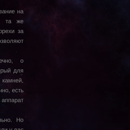
вание на
р, та же
орехи за
зволяют
ечно, о
орый для
 камней,
чно, есть
 аппарат
льно. Но
ли у вас