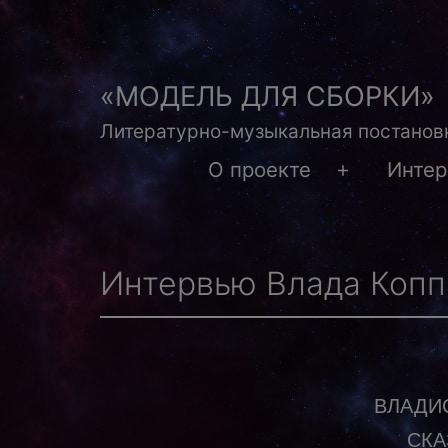
Перейти
к
содержимому
«МОДЕЛЬ ДЛЯ СБОРКИ»
Литературно-музыкальная постановк
О проекте
Инте
Открыть
меню
Интервью Влада Коппа
ВЛАДИС
СКА