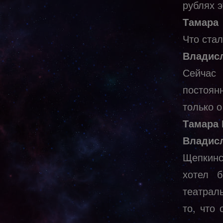
рублях э
Тамара
Что ста
Владис
Сейчас
постоян
только о
Тамара
Владис
Щепкинс
хотел б
театрал
то, что