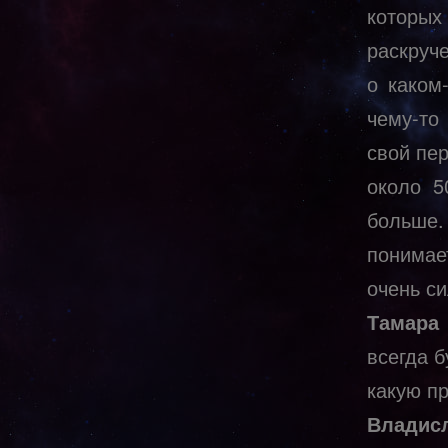
которы
раскруч
о каком
чему-то
свой пер
около 5
больше.
понимае
очень си
Тамара
всегда б
какую п
Владис