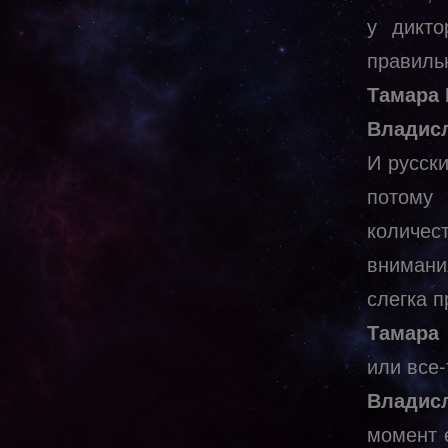
у дикто
правильн
Тамара
Владисл
И русск
потому
количес
внимани
слегка п
Тамара
или все-
Владисл
момент 