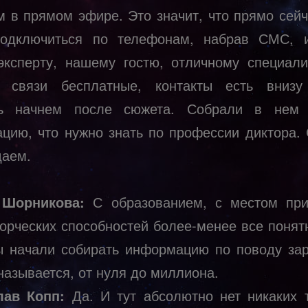
м в прямом эфире. Это значит, что прямо сейч
одключиться по телефонам, набрав СМС, 
эксперту, нашему гостю, отличному специали
 связи бесплатные, контакты есть внизу
ть начнем после сюжета. Собрали в нем 
цию, что нужно знать по профессии диктора.
даем.
 Шорникова:
С образованием, с местом при
ворческих способностей более-менее все понятн
ы начали собирать информацию по поводу зар
 называется, от нуля до миллиона.
лав Копп:
Да. И тут абсолютно нет никаких т