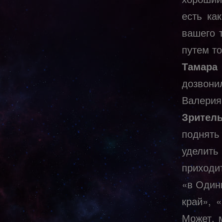
есть ка
вашего 
путем то
Тамара
дозвони
Валерия
Зритель
поднять
уделить
приходи
«в Один
край», 
Может, 