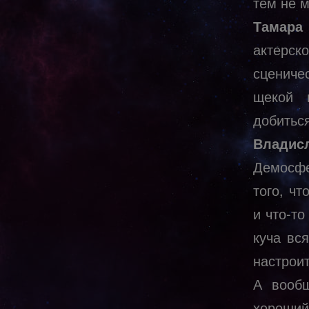
тем не 
Тамара
актерск
сцениче
щекой 
добитьс
Владис
Демосфе
того, ч
и что-то
куча вс
настрои
А вообщ
хороший