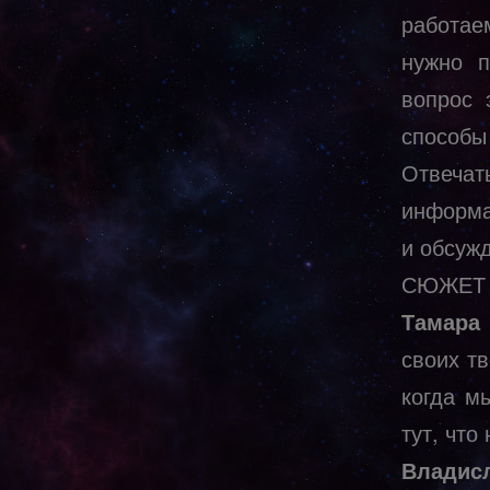
работае
нужно п
вопрос 
способы
Отвеча
информа
и обсуж
СЮЖЕТ
Тамара
своих т
когда м
тут, что
Владис