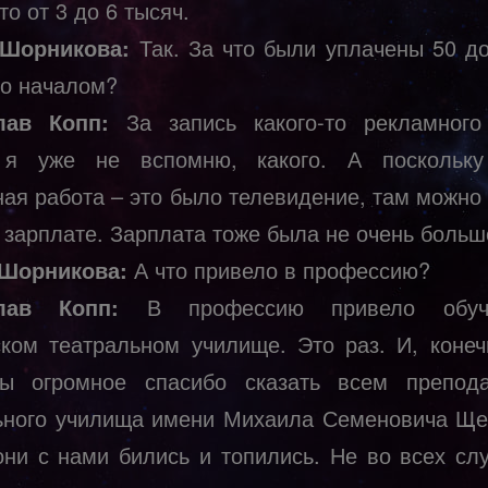
то от 3 до 6 тысяч.
 Шорникова:
Так. За что были уплачены 50 д
ло началом?
лав Копп:
За запись какого-то рекламного
 я уже не вспомню, какого. А поскольку
ная работа – это было телевидение, там можно 
 зарплате. Зарплата тоже была не очень больш
 Шорникова:
А что привело в профессию?
лав Копп:
В профессию привело обуч
ком театральном училище. Это раз. И, конеч
ы огромное спасибо сказать всем препод
ьного училища имени Михаила Семеновича Ще
 они с нами бились и топились. Не во всех слу