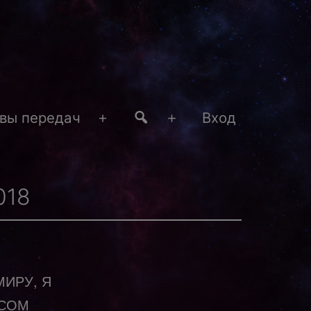
#4
вы передач
Вход
Открыть
Открыть
меню
меню
018
МИРУ, Я
ОСОМ