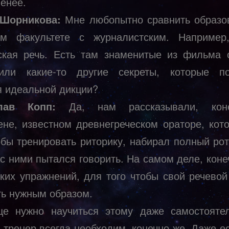
менее.
 Шорникова:
Мне любопытно сравнить образо
ом факультете с журналистским. Наприме
ская речь. Есть там знаменитые из фильма 
или какие-то другие секреты, которые по
я идеальной дикции?
лав Копп:
Да, нам рассказывали, кон
не, известном древнегреческом ораторе, кот
тобы тренировать риторику, набирал полный рот
 с ними пытался говорить. На самом деле, коне
яких упражнений, для того чтобы свой речевой
ть нужным образом.
е нужно научиться этому даже самостояте
 тренер всегда необходим, конечно же. Даже ес