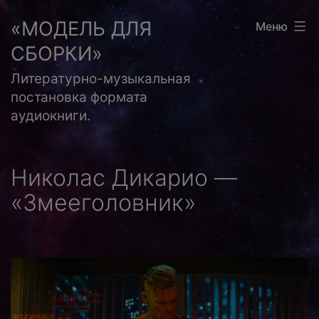
Перейти
«МОДЕЛЬ ДЛЯ
Меню
к
СБОРКИ»
содержимому
Литературно-музыкальная
постановка формата
аудиокниги.
Николас Дикарио —
«Змееголовник»