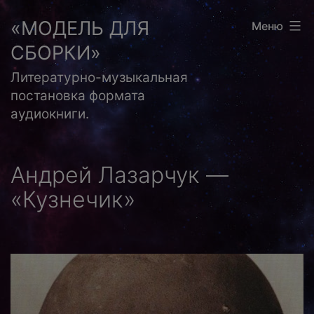
Перейти
«МОДЕЛЬ ДЛЯ
Меню
к
СБОРКИ»
содержимому
Литературно-музыкальная
постановка формата
аудиокниги.
Андрей Лазарчук —
«Кузнечик»