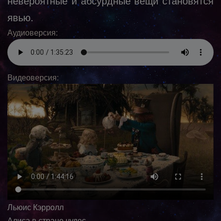
невероятные и абсурдные вещи становятся
явью.
Аудиоверсия:
Видеоверсия:
Льюис Кэрролл
Алиса в стране чудес