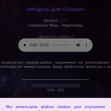
«Модель Для Сборки»
Каталог:
2000
Саберхаген Фред – Миротворец
-=Добавить в плейлист=-
 космический корабль-робот, нацеленный на уничтожение 
еподалеку от земной колонии. Керру предстоит провести с н
…
2009 - 2026
Мы используем файлы cookies для улучшения