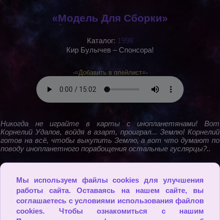
«Модель Для Сборки»
Каталог:
1998
Кир Булычев – Спонсора!
-=Добавить в плейлист=-
Никогда не играйте в карты с инопланетянами! Вот
Корнелий Удалов, войдя в азарт, проиграл... Землю! Корнелий
готов на всё, чтобы выкупить Землю, а вот что думают по
поводу инопланетного порабощения остальные гуслярцы?..
Мы используем файлы cookies для улучшения
2009 - 2026
работы сайта. Оставаясь на нашем сайте, вы
соглашаетесь с условиями использования файлов
cookies. Чтобы ознакомиться с нашим