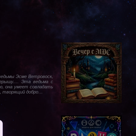
ведьмы Эсме Ветровоск,
игрышу.… Эта ведьма с
ю, она умеет совладать
й, творящий добро…