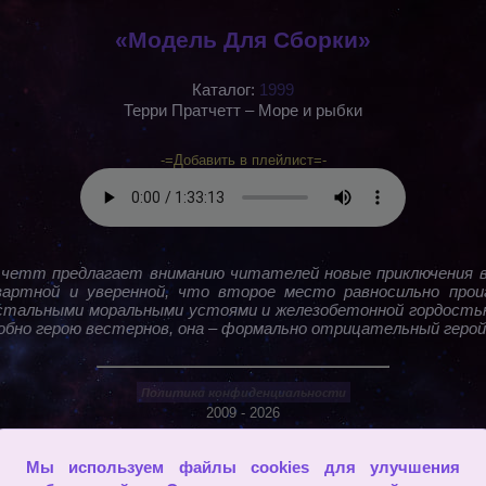
«Модель Для Сборки»
Каталог:
1999
Терри Пратчетт – Море и рыбки
-=Добавить в плейлист=-
тчетт предлагает вниманию читателей новые приключения 
зартной и уверенной, что второе место равносильно про
стальными моральными устоями и железобетонной гордость
добно герою вестернов, она – формально отрицательный геро
2009 - 2026
Мы используем файлы cookies для улучшения