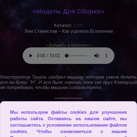
«Модель Для Сборки»
Каталог:
1998
Лем Станислав – Как уцелела Вселенная
-=Добавить в плейлист=-
Конструктор Трурль изобрел машину, которая умела делать
все на букву "Н". И все было хорошо, пока его друг Клапауций
не потребовал, чтобы машина создала Ничто.
2009 - 2026
Мы используем файлы cookies для улучшения
работы сайта. Оставаясь на нашем сайте, вы
соглашаетесь с условиями использования файлов
cookies. Чтобы ознакомиться с нашим