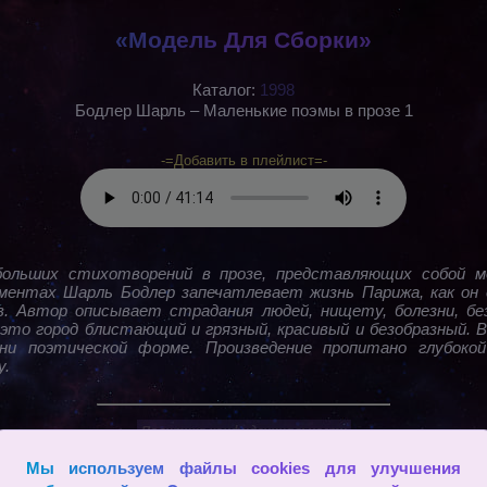
«Модель Для Сборки»
Каталог:
1998
Бодлер Шарль – Маленькие поэмы в прозе 1
-=Добавить в плейлист=-
больших стихотворений в прозе, представляющих собой мо
ментах Шарль Бодлер запечатлевает жизнь Парижа, как он 
. Автор описывает страдания людей, нищету, болезни, бе
это город блистающий и грязный, красивый и безобразный. 
ни поэтической форме. Произведение пропитано глубокой
у.
2009 - 2026
Мы используем файлы cookies для улучшения