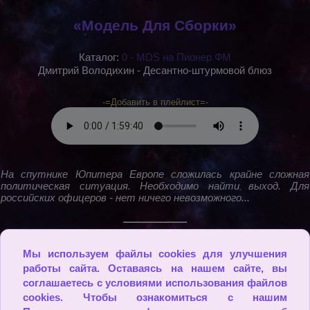
«Модель Для Сборки»
Каталог:
0 - MDS на Пионер ФМ
Дмитрий Володихин - Десантно-штурмовой блюз
-=Добавить в плейлист=-
На спутнике Юпитера Европе сложилась крайне сложная
политическая ситуация. Необходимо найти выход. Для
российских офицеров - нет ничего невозможного...
2009 - 2026
Мы используем файлы cookies для улучшения
работы сайта. Оставаясь на нашем сайте, вы
соглашаетесь с условиями использования файлов
cookies. Чтобы ознакомиться с нашим