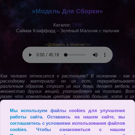
«Модель Для Сборки»
Каталог:
1998
Саймак Клиффорд – Зелёный Мальчик с пальчик
-=Добавить в плейлист=-
Как человек относится к растениям? В основном - как к
расходному материалу: он их ест, перерабатывает
различным образом, строит из них дома, делает мебель и
множество других вещей, употребляет на топливо. Вот
разве что комнатным цветам повезло больше, хотя и их
горшки зачастую используют в качестве пепельниц.
Подобное положение вещей казалось окружному агенту по
Мы используем файлы cookies для улучшения
развитию сельского хозяйства, живущему в маленьком
американском городке, вполне естественным - до тех пор,
работы сайта. Оставаясь на нашем сайте, вы
пока в его огороде не появилось однажды странное разумное
соглашаетесь с условиями использования файлов
растение, способное мысленно общаться с человеком...
cookies. Чтобы ознакомиться с нашим