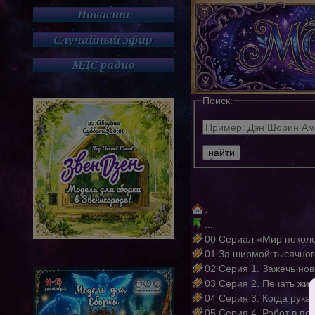
Поиск:
.
...
00 Сериал «Мир покол
01 За ширмой тысячног
02 Серия 1. Зажечь но
03 Серия 2. Печать жиз
04 Серия 3. Когда рука 
05 Серия 4. Робот в по