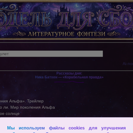
Ai-по
Рассказы дня:
Ника Батхен — «Корабельная правда»
ения Альфа». Трейлер
о ли. Мир поколения Альфа
вое солнце
ни
чувствует
Мы используем файлы cookies для улучшения
исках эмпатии