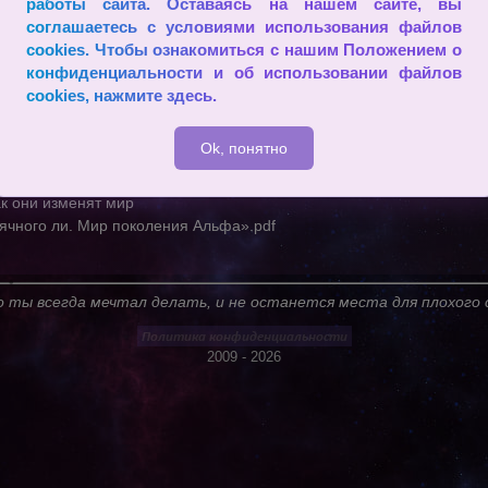
работы сайта. Оставаясь на нашем сайте, вы
кало
соглашаетесь с условиями использования файлов
и шума
cookies. Чтобы ознакомиться с нашим Положением о
торый слышат
конфиденциальности и об использовании файлов
либровка
cookies,
нажмите здесь
.
ок
лами задачи
Ok, понятно
 выбора
 на оборону
к они изменят мир
ячного ли. Мир поколения Альфа».pdf
 ты всегда мечтал делать, и не останется места для плохого 
2009 - 2026