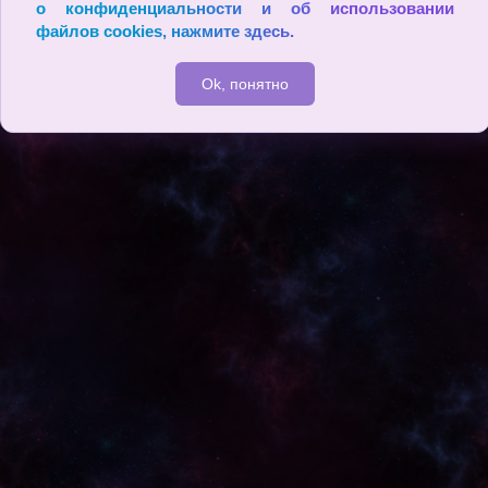
Total files: 7
о конфиденциальности и об использовании
файлов cookies,
нажмите здесь
.
© Чем ближе мы соприкасаемся с великими людьми, тем более я
сно видим, что они всего лишь люди. Они редко кажутся велики
ми своим слугам. (Жан Лабрюйер )
Ok, понятно
2009 - 2026