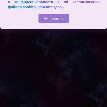
астоящему ощутить окружающий мир. Точно зашоренная лоша
о конфиденциальности и об использовании
дь, он не видит в нем ничего, кроме самого себя. (Карлос Каста
файлов cookies,
нажмите здесь
.
неда)
Ok, понятно
2009 - 2026