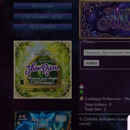
Поиск:
.
...
Спайдер Робинсон - Жи
Total folders: 0
Total files: 1
© Судьба человека такая
стой)