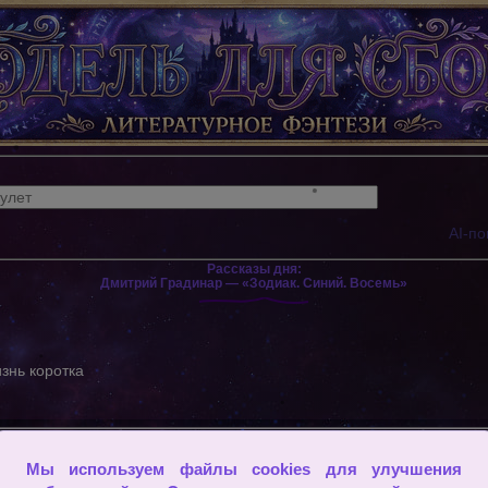
AI-по
Рассказы дня:
Дмитрий Градинар — «Зодиак. Синий. Восемь»
знь коротка
 или другая бывает только оттого, как он в мыслях своих поним
Мы используем файлы cookies для улучшения