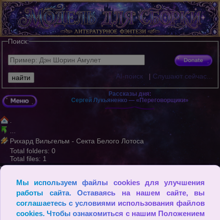
Поиск:
AI-поиск
|
Слушают сейчас...
Рассказы дня:
Сергей Лукьяненко — «Переговорщики»
.
...
Рихард Вильгельм - Секта Белого Лотоса
Total folders: 0
Total files: 1
© Одни только дети знают, что ищут. Они отдают все свои д
Мы используем файлы cookies для улучшения
ни тряпочной кукле, и она становится им очень-очень дорога, и,
если ее у них отнимут, дети плачут… (Антуан де Сент-Экзюп
работы сайта. Оставаясь на нашем сайте, вы
ери)
соглашаетесь с условиями использования файлов
cookies. Чтобы ознакомиться с нашим Положением