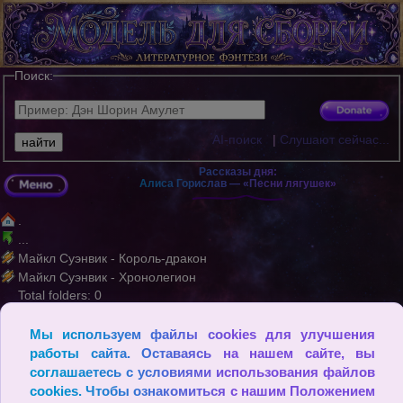
Поиск:
AI-поиск
|
Слушают сейчас...
Рассказы дня:
Алиса Горислав — «Песни лягушек»
.
...
Майкл Суэнвик - Король-дракон
Майкл Суэнвик - Хронолегион
Total folders: 0
Total files: 2
Мы используем файлы cookies для улучшения
© Если заниматься одним чтением, теряешь ощущение действ
работы сайта. Оставаясь на нашем сайте, вы
ительности. (Эйцзы Йосикава)
соглашаетесь с условиями использования файлов
cookies. Чтобы ознакомиться с нашим Положением
2009 - 2026