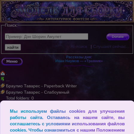
Поиск:
AI-поиск
|
Слушают сейчас...
Рассказы дня:
Иван Наумов — «Травник»
.
...
Браулио Таварес - Paperback Writer
Браулио Таварес - Слабоумный
Total folders: 0
Total files: 2
Мы используем файлы cookies для улучшения
© Мыслитель движется вперед, лишь если он не спешит с выво
работы сайта. Оставаясь на нашем сайте, вы
дами, пусть даже они кажутся ему очевидными. (Альбер Камю)
соглашаетесь с условиями использования файлов
cookies. Чтобы ознакомиться с нашим Положением
2009 - 2026