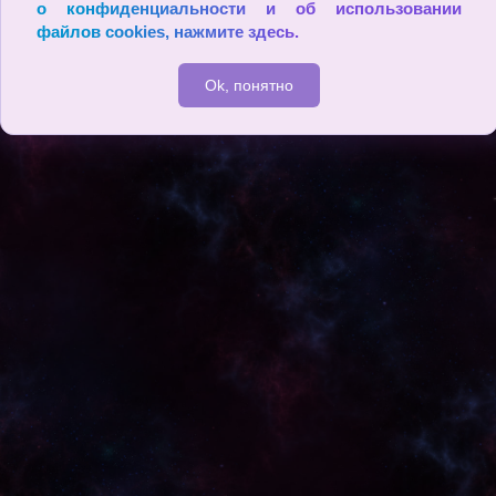
о конфиденциальности и об использовании
© Когда хорошее портится, оно становится особенно плохим.
файлов cookies,
нажмите здесь
.
(Аристотель)
Ok, понятно
2009 - 2026