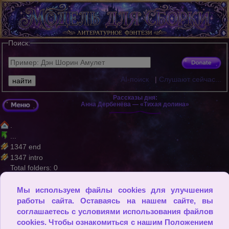
Поиск:
AI-поиск
|
Слушают сейчас...
Рассказы дня:
Анна Дербенёва — «Тихая долина»
.
...
1347 end
1347 intro
Total folders: 0
Total files: 2
Мы используем файлы cookies для улучшения
© Живите настоящим днем, каждым днем, как будто он может
работы сайта. Оставаясь на нашем сайте, вы
закончиться на закате, и как только ваша голова касается под
ушки, отдыхайте и знайте: вы сделали все, что в ваших силах.
соглашаетесь с условиями использования файлов
(Ог Мандино)
cookies. Чтобы ознакомиться с нашим Положением