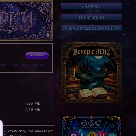
иск
|
Слушают сейчас...
4,25 Mb
7,39 Mb
ся к чему-то, то мы може
 (Сунг Сан)