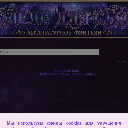
AI-по
Рассказы дня:
Юрий Бурносов — «Хочешь мира»
Мы используем файлы cookies для улучшения
то-то, контролируем что-то, хотим чего-то, или привязываем
ый путь, истину, правильную жизнь. Мы должны бросить это все.