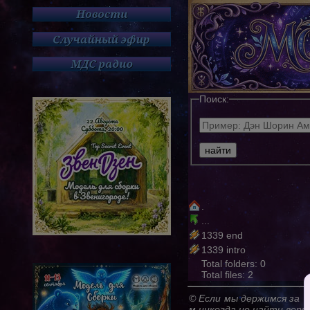
Поиск:
.
...
1339 end
1339 intro
Total folders: 0
Total files: 2
© Если мы держимся за ч
м никогда не найти верн