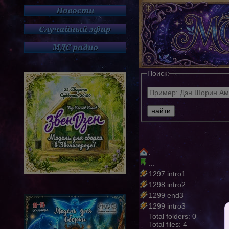
Поиск:
.
...
1297 intro1
1298 intro2
1299 end3
1299 intro3
Total folders: 0
Total files: 4