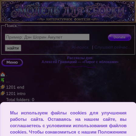
Поиск:
AI-поиск
|
Слушают сейчас...
Рассказы дня:
Алексей Гравицкий — «Пирог с яблоками»
.
...
1201 end
1201 intro
Total folders: 0
Total files: 2
Мы используем файлы cookies для улучшения
© Люди похожи на оконные стекла. Они сверкают и сияют, когд
работы сайта. Оставаясь на нашем сайте, вы
а светит солнце, но, когда воцаряется тьма, их истинная крас
ота открывается лишь благодаря свету, идущему изнутри. (Ол
соглашаетесь с условиями использования файлов
дос Хаксли)
cookies. Чтобы ознакомиться с нашим Положением