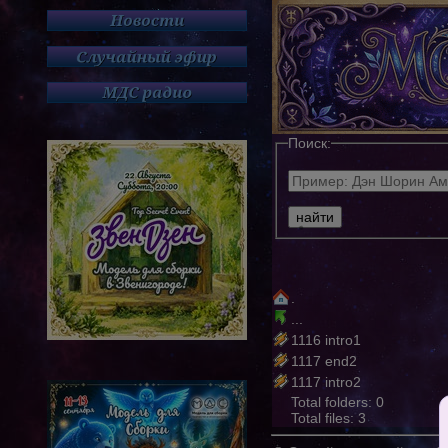
Поиск:
.
...
1116 intro1
1117 end2
1117 intro2
Total folders: 0
Total files: 3