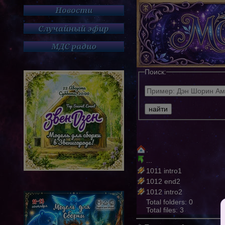
Поиск:
.
...
1011 intro1
1012 end2
1012 intro2
Total folders: 0
Total files: 3