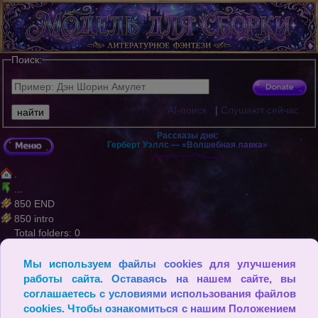
Поиск:
AI-поиск
|
Слушают сейчас...
Рассказы дня:
Герберт Уэллс — «Волшебная лавка»
.
...
850 END
850 intro
Total folders: 0
Total files: 2
Мы используем файлы cookies для улучшения
© Самая высокая степень человеческой мудрости — это умение
работы сайта. Оставаясь на нашем сайте, вы
приспособиться к обстоятельствам и сохранять спокойствие в
опреки внешним грозам. (Даниэль Дефо)
соглашаетесь с условиями использования файлов
cookies. Чтобы ознакомиться с нашим Положением